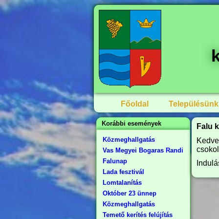
Főoldal
Településünk
Korábbi események
Falu 
Közmeghallgatás
Kedve
csokol
Vas Megyei Bogaras Randi
Falunap
Indulá
Lada fesztivál
Lomtalanítás
Október 23 ünnep
Közmeghallgatás
Temető kerítés felújítás