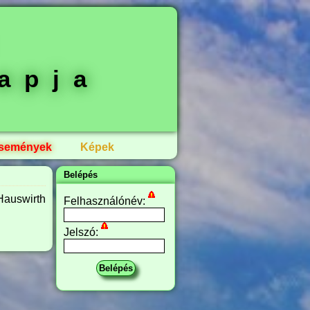
a
apja
semények
Képek
Belépés
Hauswirth
Felhasználónév:
Jelszó: