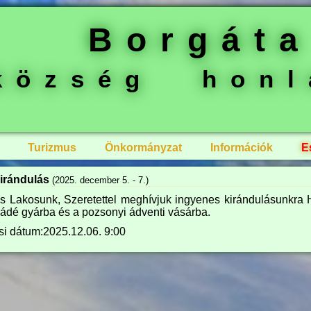
Borgát
község honl
Turizmus
Önkormányzat
Információk
E
kirándulás
(2025. december 5. - 7.)
s Lakosunk, Szeretettel meghívjuk ingyenes kirándulásunkra 
ádé gyárba és a pozsonyi ádventi vásárba.
si dátum:2025.12.06. 9:00