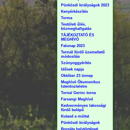
Pünkösdi királyságok 2023
Kenyérkészítés
Torma
Testületi űlés,
közmeghallgatás
TÁJÉKOZTATÓ ÉS
MEGHÍVÓ
Falunap 2023
Termál fürdő üzemeltető
módosítás
Szúnyoggyérítés
Idősek napja
Október 23 ünnep
Meghívó Ökumenikus
Istentiszteletre
Torna/ Gerinc torna
Farsangi Meghívó
Kedvezményes lakossági
fürdő belépő
Kutasd a múltat
Pünkösdi királyságok
Borgáta helytörténeti