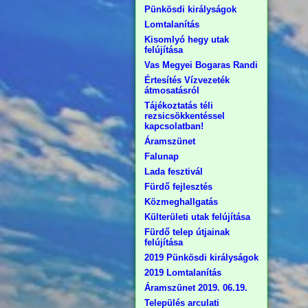
Pünkösdi királyságok
Lomtalanítás
Kisomlyó hegy utak
felújítása
Vas Megyei Bogaras Randi
Értesítés Vízvezeték
átmosatásról
Tájékoztatás téli
rezsicsökkentéssel
kapcsolatban!
Áramszünet
Falunap
Lada fesztivál
Fürdő fejlesztés
Közmeghallgatás
Külterületi utak felújítása
Fürdő telep útjainak
felújítása
2019 Pünkösdi királyságok
2019 Lomtalanítás
Áramszünet 2019. 06.19.
Település arculati