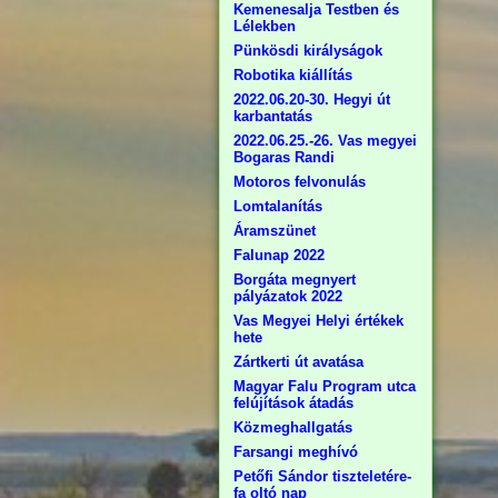
Kemenesalja Testben és
Lélekben
Pünkösdi királyságok
Robotika kiállítás
2022.06.20-30. Hegyi út
karbantatás
2022.06.25.-26. Vas megyei
Bogaras Randi
Motoros felvonulás
Lomtalanítás
Áramszünet
Falunap 2022
Borgáta megnyert
pályázatok 2022
Vas Megyei Helyi értékek
hete
Zártkerti út avatása
Magyar Falu Program utca
felújítások átadás
Közmeghallgatás
Farsangi meghívó
Petőfi Sándor tiszteletére-
fa oltó nap