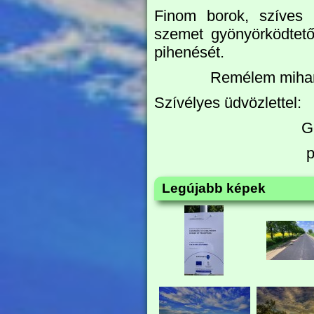
Finom borok, szíves v
szemet gyönyörködtető
pihenését.
Remélem miham
Szívélyes üdvözlettel:
G
p
Legújabb képek