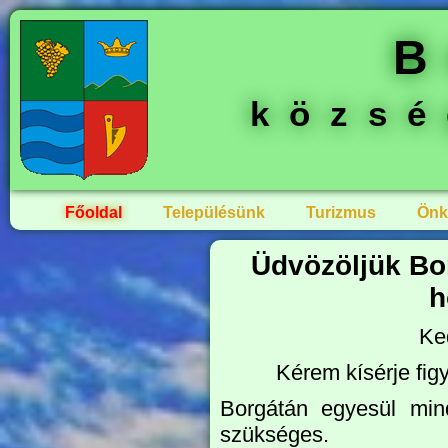
B
közs
Főoldal
Településünk
Turizmus
Önk
Üdvözöljük Bo
h
Ke
Kérem kísérje fig
Borgátán egyesül min
szükséges.